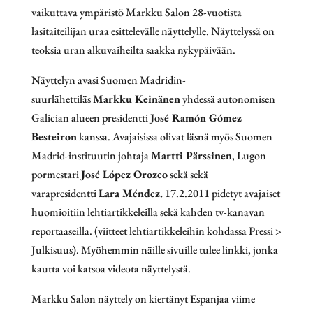
vaikuttava ympäristö Markku Salon 28-vuotista
lasitaiteilijan uraa esittelevälle näyttelylle. Näyttelyssä on
teoksia uran alkuvaiheilta saakka nykypäivään.
Näyttelyn avasi Suomen Madridin-
suurlähettiläs
Markku Keinänen
yhdessä autonomisen
Galician alueen presidentti
José Ramón Gómez
Besteiron
kanssa. Avajaisissa olivat läsnä myös Suomen
Madrid-instituutin johtaja
Martti Pärssinen
, Lugon
pormestari
José López Orozco
sekä sekä
varapresidentti
Lara Méndez.
17.2.2011 pidetyt avajaiset
huomioitiin lehtiartikkeleilla sekä kahden tv-kanavan
reportaaseilla. (viitteet lehtiartikkeleihin kohdassa Pressi >
Julkisuus). Myöhemmin näille sivuille tulee linkki, jonka
kautta voi katsoa videota näyttelystä.
Markku Salon näyttely on kiertänyt Espanjaa viime