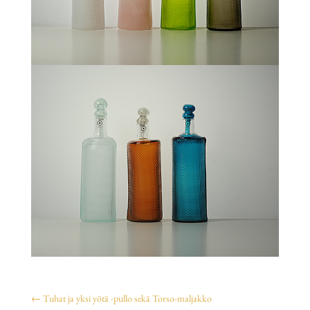
←
Tuhat ja yksi yötä -pullo sekä Torso-maljakko